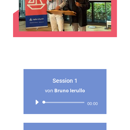
Session 1
von
Bruno Ierullo
Audio-
00:00
Player