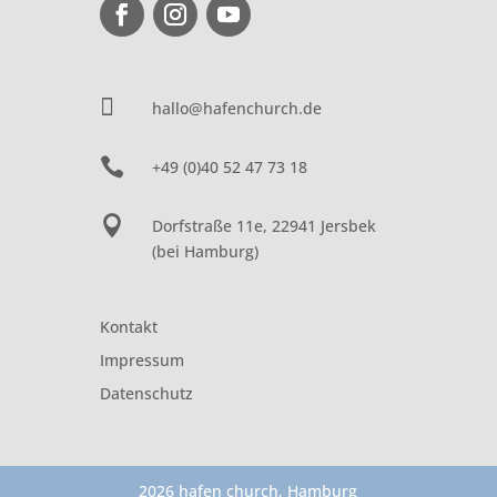

hallo@hafenchurch.de

+49 (0)40 52 47 73 18

Dorfstraße 11e, 22941 Jersbek
(bei Hamburg)
Kontakt
Impressum
Datenschutz
2026 hafen church, Hamburg