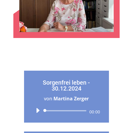
Sorgenfrei leben -
30.12.2024
von
Martina Zerger
Audio-
00:00
Player